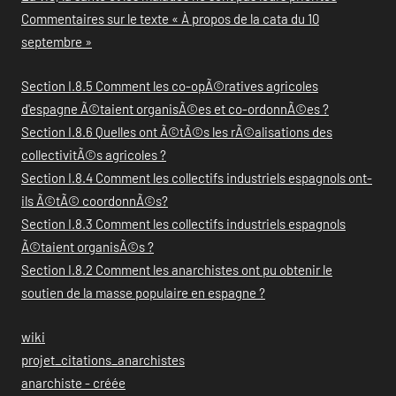
Commentaires sur le texte « À propos de la cata du 10
septembre »
Section I.8.5 Comment les co-opÃ©ratives agricoles
d'espagne Ã©taient organisÃ©es et co-ordonnÃ©es ?
Section I.8.6 Quelles ont Ã©tÃ©s les rÃ©alisations des
collectivitÃ©s agricoles ?
Section I.8.4 Comment les collectifs industriels espagnols ont-
ils Ã©tÃ© coordonnÃ©s?
Section I.8.3 Comment les collectifs industriels espagnols
Ã©taient organisÃ©s ?
Section I.8.2 Comment les anarchistes ont pu obtenir le
soutien de la masse populaire en espagne ?
wiki
projet_citations_anarchistes
anarchiste - créée