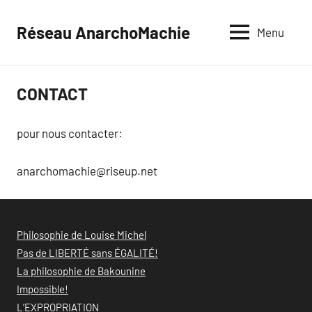
Aller
au
Réseau AnarchoMachie
Menu
contenu
CONTACT
_
pour nous contacter:
anarchomachie@riseup.net
Philosophie de Louise Michel
Pas de LIBERTÉ sans ÉGALITÉ!
La philosophie de Bakounine
Impossible!
L’EXPROPRIATION