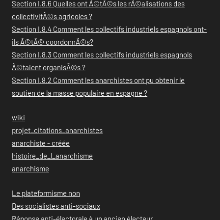
Section I.8.6 Quelles ont Ã©tÃ©s les rÃ©alisations des
collectivitÃ©s agricoles ?
Section I.8.4 Comment les collectifs industriels espagnols ont-
ils Ã©tÃ© coordonnÃ©s?
Section I.8.3 Comment les collectifs industriels espagnols
Ã©taient organisÃ©s ?
Section I.8.2 Comment les anarchistes ont pu obtenir le
soutien de la masse populaire en espagne ?
wiki
projet_citations_anarchistes
anarchiste - créée
histoire_de_l_anarchisme
anarchisme
Le plateformisme non
Des socialistes anti-sociaux
Réponse anti-électorale à un ancien électeur