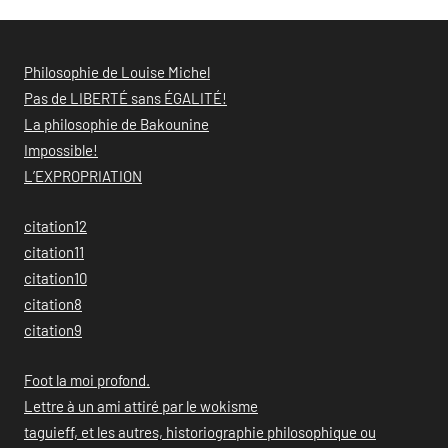
Philosophie de Louise Michel
Pas de LIBERTÉ sans ÉGALITÉ!
La philosophie de Bakounine
Impossible!
L’EXPROPRIATION
citation12
citation11
citation10
citation8
citation9
Foot la moi profond.
Lettre à un ami attiré par le wokisme
taguieff, et les autres, historiographie philosophique ou