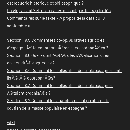
escroquerie historique et philosophique ?
La vie, la santé et les malades ne sont pas leurs priorités
Commentaires sur le texte « À propos de la cata du 10
septembre »
Section I.8.5 Comment les co-opÃ©ratives agricoles
d'espagne Ã©taient organisÃ©es et co-ordonnÃ©es ?
Section I.8.6 Quelles ont Ã©tÃ©s les rÃ©alisations des
collectivitÃ©s agricoles ?
Section I.8.4 Comment les collectifs industriels espagnols ont-
ils Ã©tÃ© coordonnÃ©s?
Section I.8.3 Comment les collectifs industriels espagnols
Ã©taient organisÃ©s ?
Section I.8.2 Comment les anarchistes ont pu obtenir le
soutien de la masse populaire en espagne ?
wiki
projet_citations_anarchistes